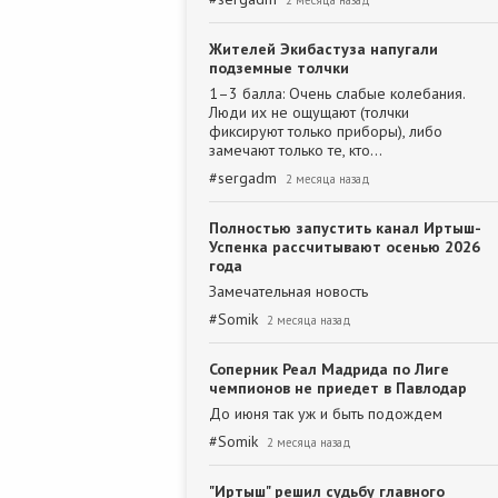
2 месяца назад
Жителей Экибастуза напугали
подземные толчки
1–3 балла: Очень слабые колебания.
Люди их не ощущают (толчки
фиксируют только приборы), либо
замечают только те, кто…
#
sergadm
2 месяца назад
Полностью запустить канал Иртыш-
Успенка рассчитывают осенью 2026
года
Замечательная новость
#
Somik
2 месяца назад
Соперник Реал Мадрида по Лиге
чемпионов не приедет в Павлодар
До июня так уж и быть подождем
#
Somik
2 месяца назад
"Иртыш" решил судьбу главного