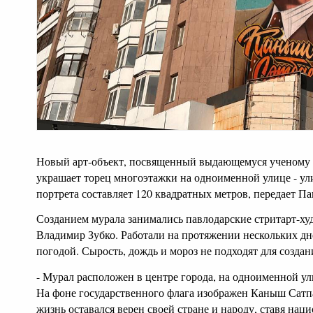
Новый арт-объект, посвященный выдающемуся ученому и
украшает торец многоэтажки на одноименной улице - ул
портрета составляет 120 квадратных метров, передает П
Созданием мурала занимались павлодарские стритарт-х
Владимир Зубко. Работали на протяжении нескольких дней
погодой. Сырость, дождь и мороз не подходят для создан
- Мурал расположен в центре города, на одноименной ул
На фоне государственного флага изображен Каныш Сатпа
жизнь оставался верен своей стране и народу, ставя нац