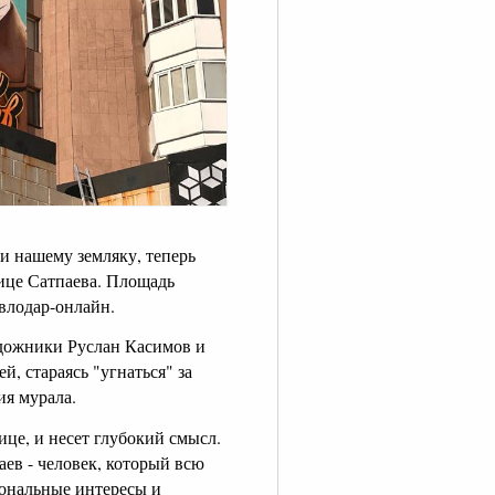
 нашему земляку, теперь
ице Сатпаева. Площадь
авлодар-онлайн.
удожники Руслан Касимов и
, стараясь "угнаться" за
ия мурала.
ице, и несет глубокий смысл.
ев - человек, который всю
иональные интересы и