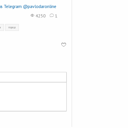
в Telegram @pavlodaronline
4250
1
а
город