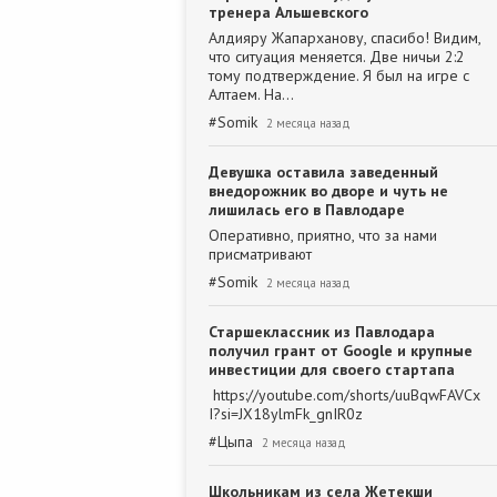
тренера Альшевского
Алдияру Жапарханову, спасибо! Видим,
что ситуация меняется. Две ничьи 2:2
тому подтверждение. Я был на игре с
Алтаем. На…
#
Somik
2 месяца назад
Девушка оставила заведенный
внедорожник во дворе и чуть не
лишилась его в Павлодаре
Оперативно, приятно, что за нами
присматривают
#
Somik
2 месяца назад
Старшеклассник из Павлодара
получил грант от Google и крупные
инвестиции для своего стартапа
https://youtube.com/shorts/uuBqwFAVCx
I?si=JX18ylmFk_gnIR0z
#
Цыпа
2 месяца назад
Школьникам из села Жетекши