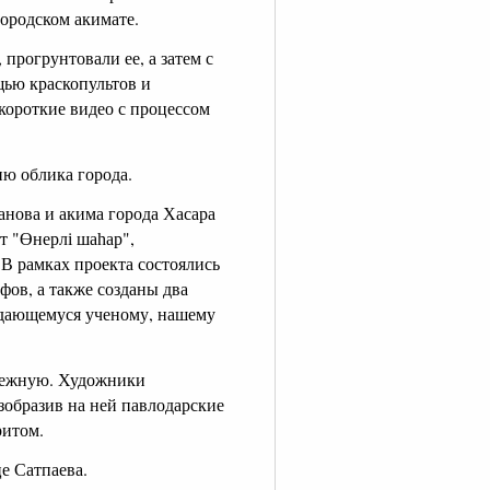
городском акимате.
прогрунтовали ее, а затем с
щью краскопультов и
 короткие видео с процессом
ю облика города.
анова и акима города Хасара
т "Өнерлі шаһар",
В рамках проекта состоялись
ов, а также созданы два
ыдающемуся ученому, нашему
ережную. Художники
зобразив на ней павлодарские
ритом.
е Сатпаева.