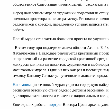
общественное благо выше личных целей, - рассказали в 
Перед нанесением мурала художники подготовили стену, 
помощью проектора нанесли разметку. Рисовали с помо
баллончиков с краской, параллельно успевая записывать
работы.
Новый мурал стал частью большого проекта по улучшени
- В этом году при поддержке акима области Асаина Байх
Хабылбекова в Павлодаре реализуется креативный проек
направленный на развитие городской креативной среды. 
конкурсы уличных музыкантов, художников и мобилограф
масштабных мурала. Один из них как раз и посвящен в
земляку Канышу Сатпаеву, - уточнили в акимате города.
Напомним
, ранее новый мурал украсил городскую наб
расписали бетонную стену рядом с детским бассейном, и
достопримечательности и сюжеты с национальным коло
Еще одна их работа -
портрет
Виктора Цоя в арке на улиц