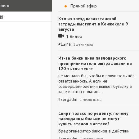
оиск
Прямой эфир
ИЯ
Кто из звезд казахстанской
эстрады выступит в Кенжеколе 9
августа
1 Видео
#
Цыпа
1 день назад
Из-за банки пива павлодарского
предпринимателя оштрафовали на
120 тысяч тенге
не мешало бы , чтобы и покупатель нёс
ответсвенность. А если не
совоершеннолетний выпьет бутылку в
зале и готов оплатить…
#
sergadm
1 месяц назад
Спирт только по рецепту: почему
павлодарцы больше не могут
купить этанол в аптеке?
бредогенератор законов в действии
#
sergadm