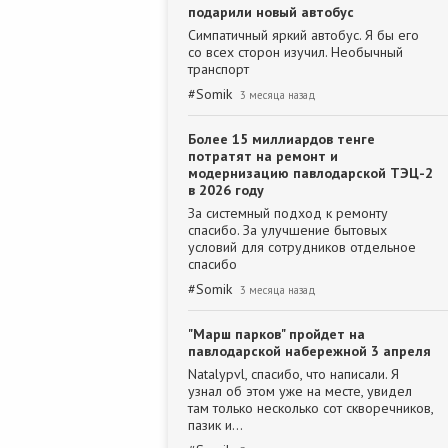
подарили новый автобус
Симпатичный яркий автобус. Я бы его
со всех сторон изучил. Необычный
транспорт
#
Somik
3 месяца назад
Более 15 миллиардов тенге
потратят на ремонт и
модернизацию павлодарской ТЭЦ-2
в 2026 году
За системный подход к ремонту
спасибо. За улучшение бытовых
условий для сотрудников отдельное
спасибо
#
Somik
3 месяца назад
"Марш парков" пройдет на
павлодарской набережной 3 апреля
Natalypvl, спасибо, что написали. Я
узнал об этом уже на месте, увидел
там только несколько сот скворечников,
пазик и…